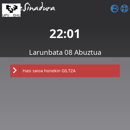
eSinadura
22:01
Larunbata 08 Abuztua
Hasi saioa honekin GILTZA