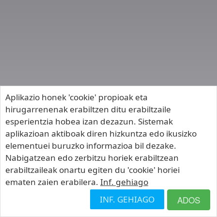
Aplikazio honek 'cookie' propioak eta
hirugarrenenak erabiltzen ditu erabiltzaile
esperientzia hobea izan dezazun. Sistemak
aplikazioan aktiboak diren hizkuntza edo ikusizko
elementuei buruzko informazioa bil dezake.
Nabigatzean edo zerbitzu horiek erabiltzean
erabiltzaileak onartu egiten du 'cookie' horiei
ematen zaien erabilera.
Inf. gehiago
INF. GEHIAGO
ADOS
eSinadura v.3.8.5.0 (08/05/2026)